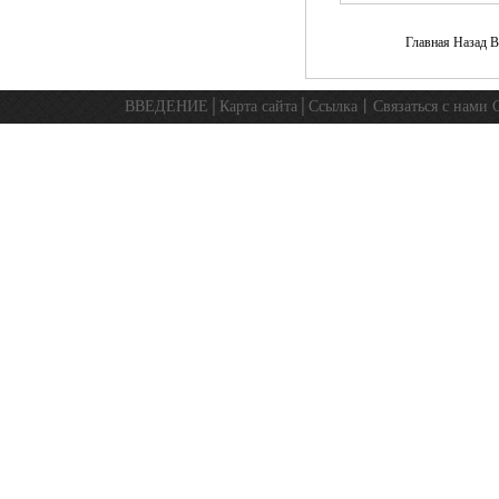
Главная Назад
В
ВВЕДЕНИЕ
│
Карта сайта
│
Ссылка
丨
Связаться с нами