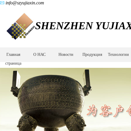
info@szyujiaxin.com
SHENZHEN YUJIAX
Главная
О НАС
Новости
Продукция
Технологии
страница
Производственное
оборудование
-
Высокоточный
обрабатывающий
центр
DOEPFER/MIKRON