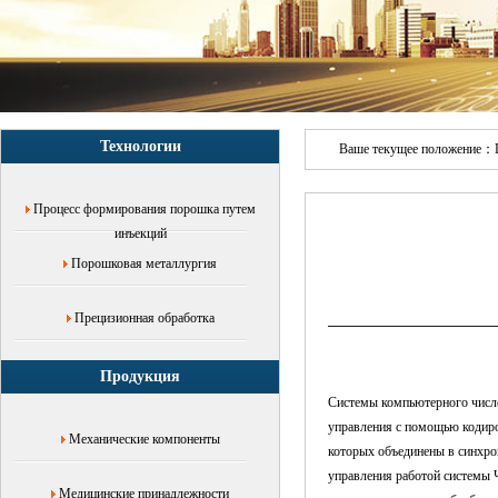
компонентов,Блоки
управления
станком,
Технологии
Ваше текущее положение：
Процесс формирования порошка путем
инъекций
Порошковая металлургия
Прецизионная обработка
Продукция
Системы компьютерного число
управления с помощью кодиро
Механические компоненты
которых объединены в синхро
управления работой системы 
Медицинские принадлежности