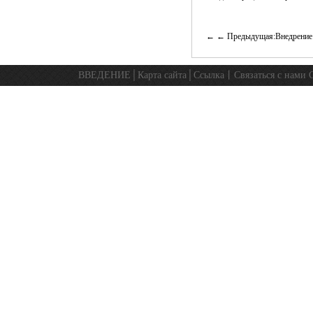
← Предыдущая:Внедрение 
ВВЕДЕНИЕ
│
Карта сайта
│
Ссылка
丨
Связаться с нами