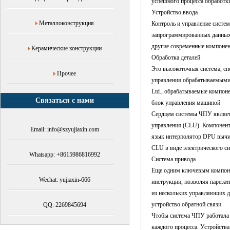
успешного процесса обработк
Устройство ввода
Металлоконструкция
Контроль и управление систе
запрограммированных данных 
другие современные компонен
Керамические конструкции
Обработка деталей
Это высокоточная система, с
Прочее
управления обрабатываемыми 
Ltd., обрабатываемые компон
Связаться с нами
блок управления машиной
Сердцем системы ЧПУ являетс
управления (CLU). Компонен
Email: info@szyujiaxin.com
язык интерполятор DPU вычис
CLU в виде электрического с
Whatsapp: +8615986816992
Система привода
Еще одним ключевым компонен
Wechat: yujiaxin-666
инструкции, позволяя нареза
из нескольких управляющих д
устройство обратной связи
QQ: 2269845694
Чтобы система ЧПУ работала 
каждого процесса. Устройства