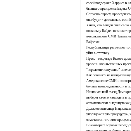
своей поддержке Харриса в ка
бывшего президента Барака Об
Согласно опросу, проведенном
они будут « довольны», если 
Узнав, что Байден снял свою 
поскольку Байден не может пр
американским СМИ Трамп назв
Байдена».
Республиканцы разделяют точк
уйти в отставку.
Пресс - секретарь Белого дом
уровень насильственных прест
"переломил ситуацию" и не со
Как повлиять на избирательн
Американские СМИ и эксперты
больше неопределенности в п
Национальный съезд Демократи
выберет своего кандидата в п
автоматически выдвинута кан
Должностные лица Национальн
упорядоченную процедуру», чт
отмечается, что этот процесс
В некоторых опросах перед ух
президентских выборов, разр