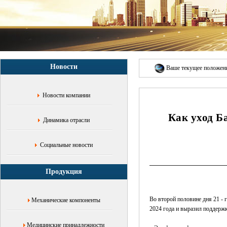
баллотироваться
на
переизбрание,
"Нью
-
Йорк
Таймс",
Новости
CNN,
Ваше текущее положе
Клинтон
пара,
Новости компании
президент
Трамп,
Как уход Б
"Вашингтон
Динамика отрасли
пост",
кандидат
в
Социальные новости
президенты
от
Продукция
Республиканской
партии,
экономика
Во второй половине дня 21 -
Механические компоненты
США,
2024 года и выразил поддерж
американо
-
Медицинские принадлежности