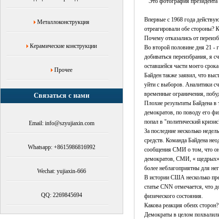
Это фотография президента 
китайские
отношения,
Впервые с 1968 года действу
Металлоконструкция
"Wall
отреагировали обе стороны? 
Street
Почему отказались от переиз
Journal",
Керамические конструкции
Во второй половине дня 21 - 
глобальная
добиваться переизбрания, я с
ситуация,
оставшейся части моего срок
глобальные
Прочее
Байден также заявил, что выс
экономические
уйти с выборов. Аналитики сч
последствия,
временные ограничения, побуд
Связаться с нами
тенденции
Плохие результаты Байдена в 
торговли
демократов, по поводу его фи
США
попал в "политический кризис
Email: info@szyujiaxin.com
и
За последние несколько недел
Китая,
средств. Команда Байдена нео
Юй
Whatsapp: +8615986816992
сообщения СМИ о том, что он
Цзясинь
демократов, СМИ, « щедрых» 
более неблагоприятны для нег
Wechat: yujiaxin-666
В истории США несколько през
статье CNN отмечается, что д
QQ: 2269845694
физического состояния.
Какова реакция обеих сторон?
Демократы в целом похвалили