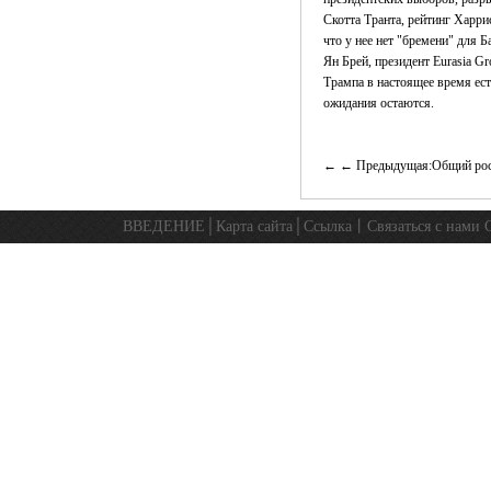
Скотта Транта, рейтинг Харри
что у нее нет "бремени" для Б
Ян Брей, президент Eurasia G
Трампа в настоящее время ест
ожидания остаются.
← Предыдущая:Общий рост
ВВЕДЕНИЕ
│
Карта сайта
│
Ссылка
丨
Связаться с нами