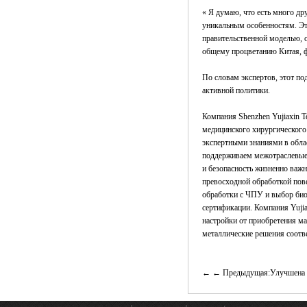
« Я думаю, что есть много др
уникальным особенностям. Эт
правительственной моделью, 
общему процветанию Китая, ф
По словам экспертов, этот п
активной политики.
Компания
Shenzhen Yujiaxin T
медицинского хирургического
экспертными знаниями в обла
поддерживаем межотраслевые 
и безопасность жизненно важ
превосходной обработкой пов
обработки с ЧПУ и выбор био
сертификации. Компания Yujia
настройки от приобретения ма
металлические решения соотв
← Предыдущая:Улучшена б