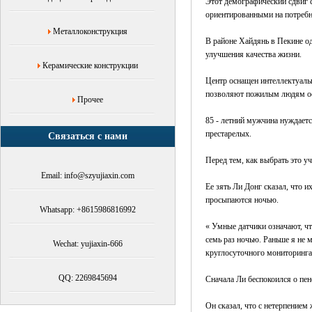
Этот демографический сдвиг 
прецизионная
ориентированными на потреб
обработка
Металлоконструкция
металлических
В районе Хайдянь в Пекине о
деталей,
улучшения качества жизни.
Yujiaxin
Керамические конструкции
Центр оснащен интеллектуаль
позволяют пожилым людям ост
Прочее
85 - летний мужчина нуждает
престарелых.
Связаться с нами
Перед тем, как выбрать это у
Email: info@szyujiaxin.com
Ее зять Ли Донг сказал, что 
просыпаются ночью.
Whatsapp: +8615986816992
« Умные датчики означают, чт
семь раз ночью. Раньше я не м
Wechat: yujiaxin-666
круглосуточного мониторинга
QQ: 2269845694
Сначала Ли беспокоился о пе
Он сказал, что с нетерпением